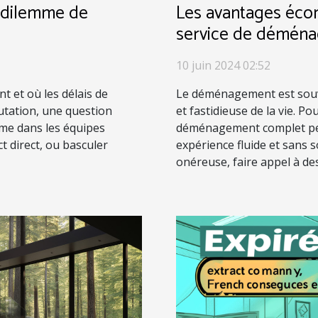
e dilemme de
Les avantages éco
service de démén
10 juin 2024 02:52
t et où les délais de
Le déménagement est sou
tation, une question
et fastidieuse de la vie. P
mme dans les équipes
déménagement complet peu
act direct, ou basculer
expérience fluide et sans s
onéreuse, faire appel à de