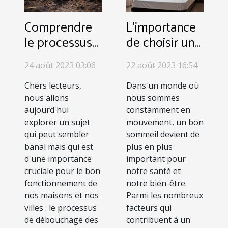
Comprendre
L'importance
le processus
de choisir une
de
housse de
24 août 2023 03:06
22 août 2023 16:54
débouchage
couette en
des
gaze de coton
Chers lecteurs,
Dans un monde où
nous allons
nous sommes
canalisations à
pour votre
aujourd'hui
constamment en
Vilvoorde
confort de
explorer un sujet
mouvement, un bon
sommeil
qui peut sembler
sommeil devient de
banal mais qui est
plus en plus
d'une importance
important pour
cruciale pour le bon
notre santé et
fonctionnement de
notre bien-être.
nos maisons et nos
Parmi les nombreux
villes : le processus
facteurs qui
de débouchage des
contribuent à un