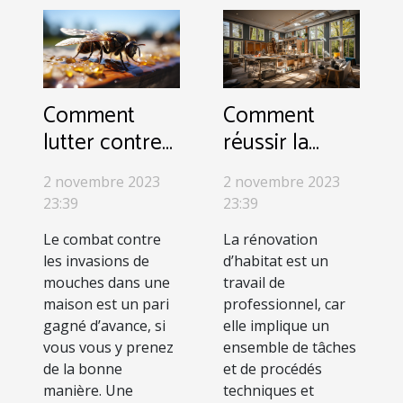
Comment
Comment
lutter contre
réussir la
l’invasion des
rénovation
2 novembre 2023
2 novembre 2023
mouches à la
d’un duplex ?
23:39
23:39
maison ?
Le combat contre
La rénovation
les invasions de
d’habitat est un
mouches dans une
travail de
maison est un pari
professionnel, car
gagné d’avance, si
elle implique un
vous vous y prenez
ensemble de tâches
de la bonne
et de procédés
manière. Une
techniques et