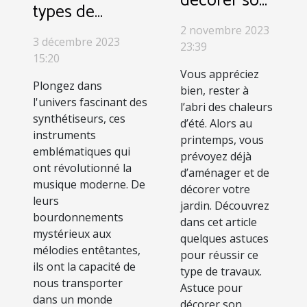
décorer son
types de
jardin ?
synthétiseurs et
2 novembre 2023
3 décembre 2023
23:39
leurs
15:20
caractéristiques
Vous appréciez
Plongez dans
bien, rester à
l'univers fascinant des
l’abri des chaleurs
synthétiseurs, ces
d’été. Alors au
instruments
printemps, vous
emblématiques qui
prévoyez déjà
ont révolutionné la
d’aménager et de
musique moderne. De
décorer votre
leurs
jardin. Découvrez
bourdonnements
dans cet article
mystérieux aux
quelques astuces
mélodies entêtantes,
pour réussir ce
ils ont la capacité de
type de travaux.
nous transporter
Astuce pour
dans un monde
décorer son