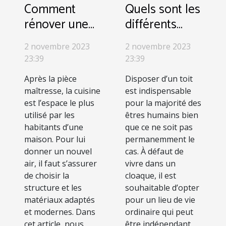
Comment
Quels sont les
rénover une
différents
cuisine ?
types
2 novembre 2023
2 novembre 2023
d’habitations ?
23:39
23:39
Après la pièce
Disposer d’un toit
maîtresse, la cuisine
est indispensable
est l’espace le plus
pour la majorité des
utilisé par les
êtres humains bien
habitants d’une
que ce ne soit pas
maison. Pour lui
permanemment le
donner un nouvel
cas. À défaut de
air, il faut s’assurer
vivre dans un
de choisir la
cloaque, il est
structure et les
souhaitable d’opter
matériaux adaptés
pour un lieu de vie
et modernes. Dans
ordinaire qui peut
cet article, nous
être indépendant