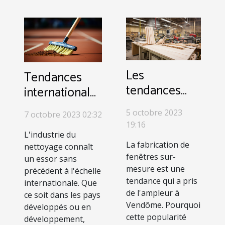
Les
Tendances
tendances
internationales
actuelles de
dans
5 octobre 2023
7 octobre 2023 02:32
la fabrication
l'industrie du
19:16
de fenêtres
nettoyage
L'industrie du
La fabrication de
sur-mesure à
nettoyage connaît
fenêtres sur-
un essor sans
Vendôme
mesure est une
précédent à l'échelle
tendance qui a pris
internationale. Que
de l'ampleur à
ce soit dans les pays
Vendôme. Pourquoi
développés ou en
cette popularité
développement,