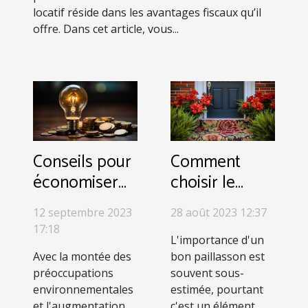
locatif réside dans les avantages fiscaux qu’il
offre. Dans cet article, vous...
Conseils pour
Comment
économiser
choisir le
de l'énergie
paillasson
12 septembre 2023
28 août 2023 12:37
dans votre
parfait pour
17:18
maison
votre maison :
L'importance d'un
Avec la montée des
bon paillasson est
intérieur et
préoccupations
souvent sous-
extérieur
environnementales
estimée, pourtant
et l'augmentation
c'est un élément