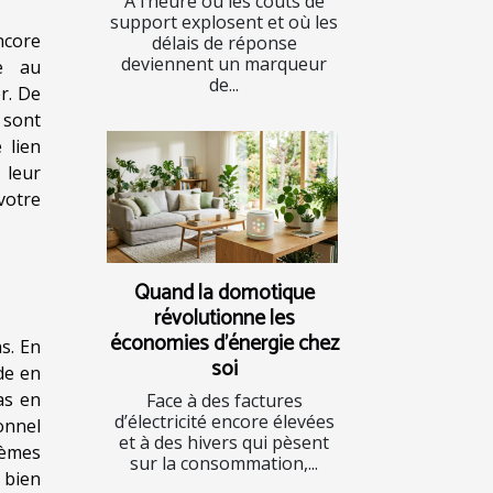
À l’heure où les coûts de
support explosent et où les
ncore
délais de réponse
deviennent un marqueur
e au
de...
r. De
 sont
 lien
 leur
votre
Quand la domotique
révolutionne les
économies d’énergie chez
s. En
soi
de en
as en
Face à des factures
d’électricité encore élevées
onnel
et à des hivers qui pèsent
tèmes
sur la consommation,...
 bien