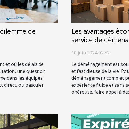
e dilemme de
Les avantages éco
service de démén
10 juin 2024 02:52
t et où les délais de
Le déménagement est sou
tation, une question
et fastidieuse de la vie. P
mme dans les équipes
déménagement complet peu
act direct, ou basculer
expérience fluide et sans s
onéreuse, faire appel à de