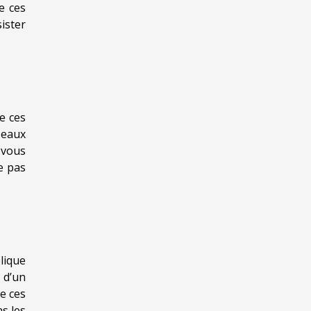
e ces
sister
e ces
 eaux
 vous
e pas
lique
 d’un
re ces
s les