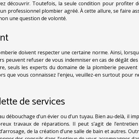
z découvrir. Toutefois, la seule condition pour profiter d
d'un professionnel plombier agréé. À cette allure, se faire as
 non une question de volonté.
ant
mberie doivent respecter une certaine norme. Ainsi, lorsqu
urs peuvent refuser de vous indemniser en cas de dégât des
re, seuls les experts du domaine de la plomberie peuvent
ors que vous connaissez l'enjeu, veuillez-en surtout pour n
lette de services
au débouchage d’un évier ou d’un tuyau. Bien au-delà, il imp
eux travaux de réparations. Il peut s’agit de l’entretien
d’arrosage, de la création d’une salle de bain et autres. Out
donner des conseils dans l’optique de vous accompagner dan