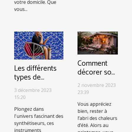
votre domicile. Que
vous...
Comment
Les différents
décorer son
types de
jardin ?
synthétiseurs et
2 novembre 2023
3 décembre 2023
23:39
leurs
15:20
caractéristiques
Vous appréciez
Plongez dans
bien, rester à
l'univers fascinant des
l’abri des chaleurs
synthétiseurs, ces
d’été. Alors au
instruments