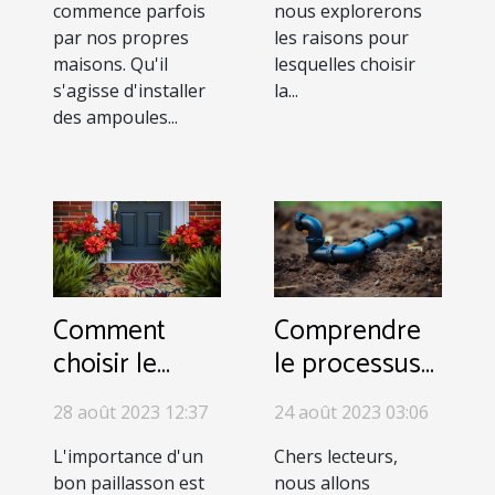
commence parfois
nous explorerons
par nos propres
les raisons pour
maisons. Qu'il
lesquelles choisir
s'agisse d'installer
la...
des ampoules...
Comment
Comprendre
choisir le
le processus
paillasson
de
28 août 2023 12:37
24 août 2023 03:06
parfait pour
débouchage
votre maison :
des
L'importance d'un
Chers lecteurs,
bon paillasson est
nous allons