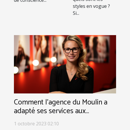
de conscience...
styles en vogue ?
Si...
Comment l'agence du Moulin a
adapté ses services aux
tendances internationales
1 octobre 2023 02:10