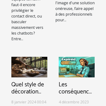
l'image d'une solution
faut-il encore
onéreuse, faire appel
privilégier le
à des professionnels
contact direct, ou
pour...
basculer
massivement vers
les chatbots ?
Entre...
Quel style de
Les
décoration
conséquences
d’intérieur
d'un extrait
8 janvier 2024 00:04
4 décembre 2023
choisir ?
Kbis périmé