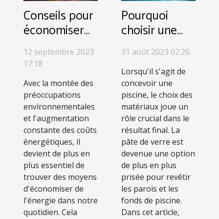
Conseils pour
Pourquoi
économiser
choisir une
de l'énergie
pâte de verre
12 septembre 2023
31 août 2023 02:26
dans votre
pour sa
17:18
maison
piscine ?
Lorsqu'il s'agit de
Avec la montée des
concevoir une
préoccupations
piscine, le choix des
environnementales
matériaux joue un
et l'augmentation
rôle crucial dans le
constante des coûts
résultat final. La
énergétiques, il
pâte de verre est
devient de plus en
devenue une option
plus essentiel de
de plus en plus
trouver des moyens
prisée pour revêtir
d'économiser de
les parois et les
l'énergie dans notre
fonds de piscine.
quotidien. Cela
Dans cet article,