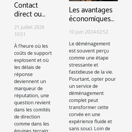
Contact
Les avantages
direct ou
économiques
chatbot : le
et pratiques
21 juillet 2026
dilemme de
10 juin 2024 02:52
d'un service de
10:51
l’entreprise
déménagement
Le déménagement
À l’heure où les
moderne
est souvent perçu
complet
coûts de support
comme une étape
explosent et où
stressante et
les délais de
fastidieuse de la vie.
réponse
Pourtant, opter pour
deviennent un
un service de
marqueur de
déménagement
réputation, une
complet peut
question revient
transformer cette
dans les comités
corvée en une
de direction
expérience fluide et
comme dans les
sans souci. Loin de
équipes terrain :