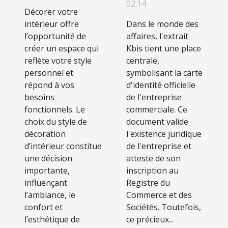
02:14
pour les
Décorer votre
intérieur offre
Dans le monde des
entreprises et
l’opportunité de
affaires, l'extrait
comment
créer un espace qui
Kbis tient une place
l'éviter
reflète votre style
centrale,
personnel et
symbolisant la carte
répond à vos
d'identité officielle
besoins
de l'entreprise
fonctionnels. Le
commerciale. Ce
choix du style de
document valide
décoration
l'existence juridique
d’intérieur constitue
de l'entreprise et
une décision
atteste de son
importante,
inscription au
influençant
Registre du
l’ambiance, le
Commerce et des
confort et
Sociétés. Toutefois,
l’esthétique de
ce précieux...