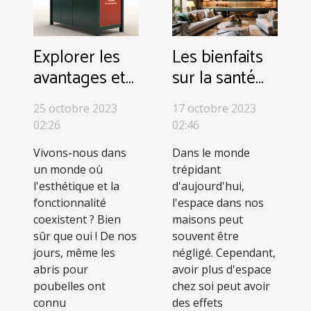
Explorer les
Les bienfaits
avantages et
sur la santé
le design
d'avoir plus
25 octobre 2023
17 octobre 2023
innovant des
d'espace dans
02:26
02:46
abris à toit
votre maison
Vivons-nous dans
Dans le monde
arrondi pour
un monde où
trépidant
poubelles
l'esthétique et la
d'aujourd'hui,
fonctionnalité
l'espace dans nos
coexistent ? Bien
maisons peut
sûr que oui ! De nos
souvent être
jours, même les
négligé. Cependant,
abris pour
avoir plus d'espace
poubelles ont
chez soi peut avoir
connu
des effets