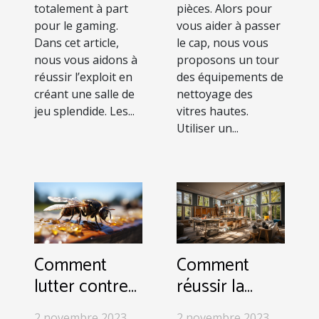
totalement à part
pièces. Alors pour
pour le gaming.
vous aider à passer
Dans cet article,
le cap, nous vous
nous vous aidons à
proposons un tour
réussir l’exploit en
des équipements de
créant une salle de
nettoyage des
jeu splendide. Les...
vitres hautes.
Utiliser un...
Comment
Comment
lutter contre
réussir la
l’invasion des
rénovation
2 novembre 2023
2 novembre 2023