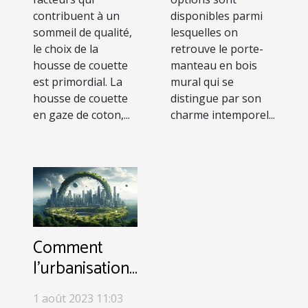
contribuent à un
disponibles parmi
sommeil de qualité,
lesquelles on
le choix de la
retrouve le porte-
housse de couette
manteau en bois
est primordial. La
mural qui se
housse de couette
distingue par son
en gaze de coton,...
charme intemporel...
Comment
l'urbanisation
affecte-t-elle
1 août 2023 11:03