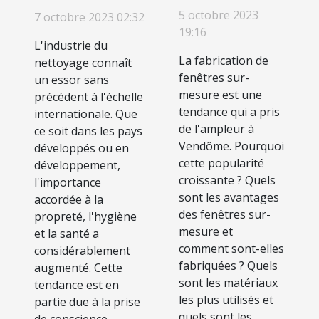
actuelles de
dans
5 octobre 2023
7 octobre 2023 02:32
la fabrication
l'industrie du
19:16
de fenêtres
nettoyage
L'industrie du
La fabrication de
sur-mesure à
nettoyage connaît
fenêtres sur-
un essor sans
Vendôme
mesure est une
précédent à l'échelle
tendance qui a pris
internationale. Que
de l'ampleur à
ce soit dans les pays
Vendôme. Pourquoi
développés ou en
cette popularité
développement,
croissante ? Quels
l'importance
sont les avantages
accordée à la
des fenêtres sur-
propreté, l'hygiène
mesure et
et la santé a
comment sont-elles
considérablement
fabriquées ? Quels
augmenté. Cette
sont les matériaux
tendance est en
les plus utilisés et
partie due à la prise
quels sont les