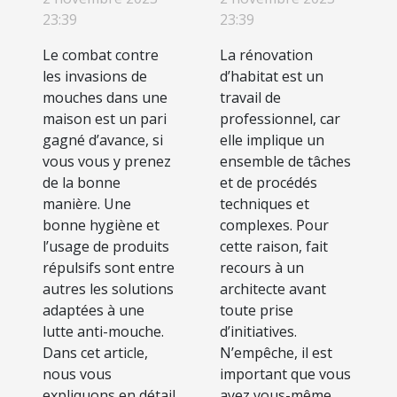
mouches à la
d’un duplex ?
23:39
23:39
maison ?
Le combat contre
La rénovation
les invasions de
d’habitat est un
mouches dans une
travail de
maison est un pari
professionnel, car
gagné d’avance, si
elle implique un
vous vous y prenez
ensemble de tâches
de la bonne
et de procédés
manière. Une
techniques et
bonne hygiène et
complexes. Pour
l’usage de produits
cette raison, fait
répulsifs sont entre
recours à un
autres les solutions
architecte avant
adaptées à une
toute prise
lutte anti-mouche.
d’initiatives.
Dans cet article,
N’empêche, il est
nous vous
important que vous
expliquons en détail
ayez vous-même