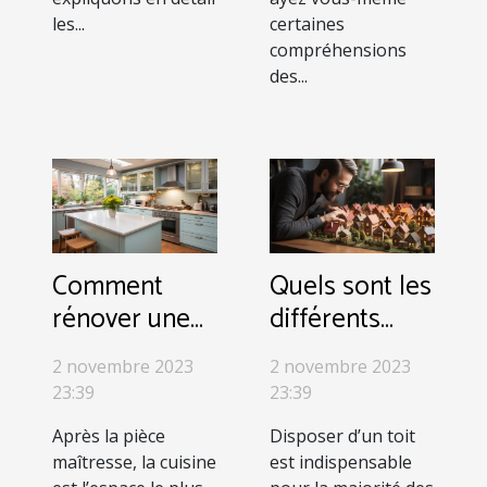
les...
certaines
compréhensions
des...
Comment
Quels sont les
rénover une
différents
cuisine ?
types
2 novembre 2023
2 novembre 2023
d’habitations ?
23:39
23:39
Après la pièce
Disposer d’un toit
maîtresse, la cuisine
est indispensable