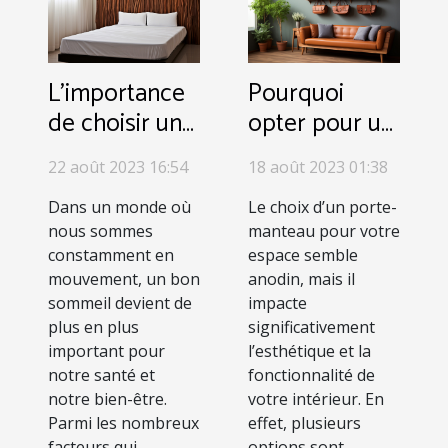
L'importance
Pourquoi
de choisir une
opter pour un
housse de
porte-
22 août 2023 16:54
18 août 2023 01:38
couette en
manteau en
gaze de coton
bois mural ?
Dans un monde où
Le choix d’un porte-
nous sommes
manteau pour votre
pour votre
constamment en
espace semble
confort de
mouvement, un bon
anodin, mais il
sommeil
sommeil devient de
impacte
plus en plus
significativement
important pour
l’esthétique et la
notre santé et
fonctionnalité de
notre bien-être.
votre intérieur. En
Parmi les nombreux
effet, plusieurs
facteurs qui
options sont