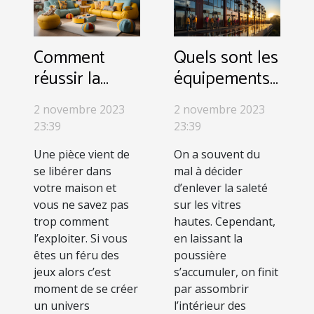
Comment
Quels sont les
réussir la
équipements
décoration
adaptés au
2 novembre 2023
2 novembre 2023
d’une salle de
nettoyage des
23:39
23:39
jeux ?
vitres en
Une pièce vient de
On a souvent du
hauteur ?
se libérer dans
mal à décider
votre maison et
d’enlever la saleté
vous ne savez pas
sur les vitres
trop comment
hautes. Cependant,
l’exploiter. Si vous
en laissant la
êtes un féru des
poussière
jeux alors c’est
s’accumuler, on finit
moment de se créer
par assombrir
un univers
l’intérieur des